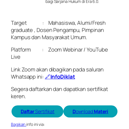
bagi Sarjana Hukum di Era 6.0.
Target : Mahasiswa, Alumi/Fresh
graduate , Dosen Pengampu, Pimpinan
Kampus dan Masyarakat Umum.
Platform :
Zoom Webinar /
YouTube
Live
Link Zoom akan dibagikan pada saluran
Whatsapp ini:
🔗
InfoDiklat
Segera daftarkan dan dapatkan sertifikat
keren.
Daftar
Sertifikat
D
ownload
Materi
Bagikan
info ini via: