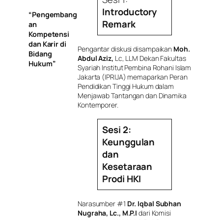
Introductory
“Pengembang
Remark
an
Kompetensi
dan Karir di
Pengantar diskusi disampaikan
Moh.
Bidang
Abdul Aziz,
Lc, LLM Dekan Fakultas
Hukum”
Syariah Institut Pembina Rohani Islam
Jakarta (IPRIJA) memaparkan Peran
Pendidikan Tinggi Hukum dalam
Menjawab Tantangan dan Dinamika
Kontemporer.
Sesi 2:
Keunggulan
dan
Kesetaraan
Prodi HKI
Narasumber #1
Dr. Iqbal Subhan
Nugraha, Lc., M.P.I
dari Komisi