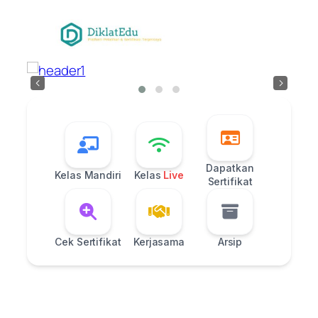
Skip
to
content
‹
›
Dapatkan
Kelas Mandiri
Kelas
Live
Sertifikat
Cek Sertifikat
Kerjasama
Arsip