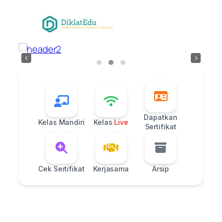
Skip
to
content
‹
›
Dapatkan
Kelas Mandiri
Kelas
Live
Sertifikat
Cek Sertifikat
Kerjasama
Arsip