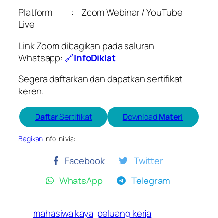
Platform :
Zoom Webinar /
YouTube
Live
Link Zoom dibagikan pada saluran
Whatsapp:
🔗
InfoDiklat
Segera daftarkan dan dapatkan sertifikat
keren.
Daftar
Sertifikat
D
ownload
Materi
Bagikan
info ini via:
Facebook
Twitter
WhatsApp
Telegram
mahasiwa kaya
peluang kerja