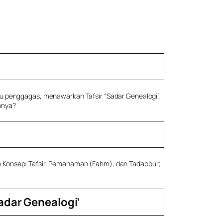
ku penggagas, menawarkan Tafsir “Sadar Genealogi”.
nnya?
an Konsep: Tafsir, Pemahaman
(Fahm),
dan Tadabbur;
adar Genealogi’