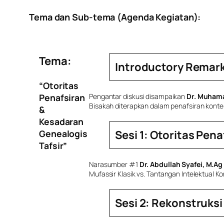
Tema dan Sub-tema (Agenda Kegiatan):
Tema:
Introductory Remar
“Otoritas
Penafsiran
Pengantar diskusi disampaikan
Dr. Muhama
Bisakah diterapkan dalam penafsiran kont
&
Kesadaran
Genealogis
Sesi 1:
Otoritas Pena
Tafsir”
Narasumber #1
Dr. Abdullah Syafei, M.Ag
Mufassir Klasik vs. Tantangan Intelektual 
Sesi 2:
Rekonstruksi 