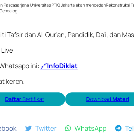
n Pascasarjana Universitas PTIQ Jakarta akan mendedahRekonstruksi T
Genealogi .
afsir dan Al-Qur’an, Pendidik, Da’i, dan M
 Live
 Whatsapp ini:
🔗
InfoDiklat
at keren.
Daftar
Sertifikat
D
ownload
Materi
book
Twitter
WhatsApp
Tel