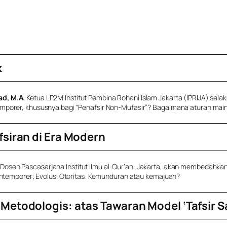
k
d, M.A.
Ketua LP2M Institut Pembina Rohani Islam Jakarta (IPRIJA) sela
emporer, khususnya bagi “Penafsir Non-Mufasir”? Bagaimana aturan mai
fsiran di Era Modern
Dosen Pascasarjana Institut Ilmu al-Qur’an, Jakarta, akan membedahk
Kontemporer; Evolusi Otoritas: Kemunduran atau kemajuan?
Metodologis: atas Tawaran Model ‘Tafsir S