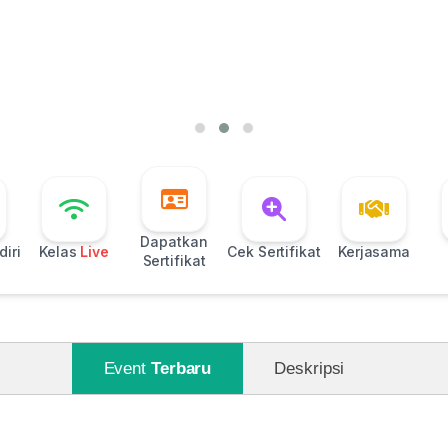
Dapatkan
iri
Kelas
Live
Cek Sertifikat
Kerjasama
Sertifikat
Event
Terbaru
Deskripsi